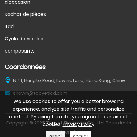
d'occasion
Rachat de pièces
Itad
Cycle de vie des
composants
Coordonnées
N ° 1, Hungto Road, Kowingtong, Hong Kong, Chine
shawn@topyetlcd.com
We use cookies to offer you a better browsing
experience, analyze site traffic and personalize
content. By using this site, you agree to our use of
Copyright © 2025 Topyet Electronic Co., Ltd. Tous droits
cookies.
Privacy Policy
réservés.
Reject
Accept