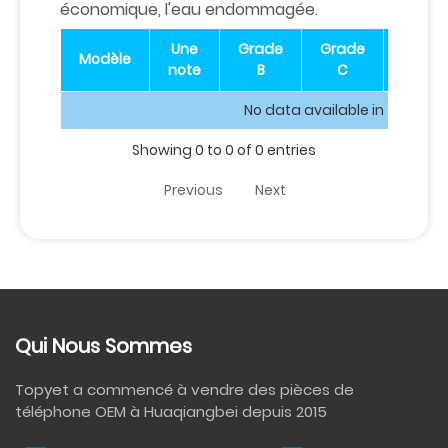
économique, l'eau endommagée.
Une
Grade
Grade
D
Modèle
note
B
C
grade
No data available in table
Showing 0 to 0 of 0 entries
Previous
Next
Qui Nous Sommes
Topyet a commencé à vendre des pièces de
téléphone OEM à Huaqiangbei depuis 2015